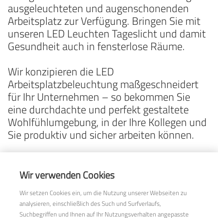
ausgeleuchteten und augenschonenden
Arbeitsplatz zur Verfügung. Bringen Sie mit
unseren LED Leuchten Tageslicht und damit
Gesundheit auch in fensterlose Räume.
Wir konzipieren die LED
Arbeitsplatzbeleuchtung maßgeschneidert
für Ihr Unternehmen – so bekommen Sie
eine durchdachte und perfekt gestaltete
Wohlfühlumgebung, in der Ihre Kollegen und
Sie produktiv und sicher arbeiten können.
K + B lighting systems GmbH
Wir verwenden Cookies
Kapeller Straße 29
Wir setzen Cookies ein, um die Nutzung unserer Webseiten zu
D-76887 Bad Bergzabern
analysieren, einschließlich des Such und Surfverlaufs,
T +49 6343 708 8 708
Suchbegriffen und Ihnen auf Ihr Nutzungsverhalten angepasste