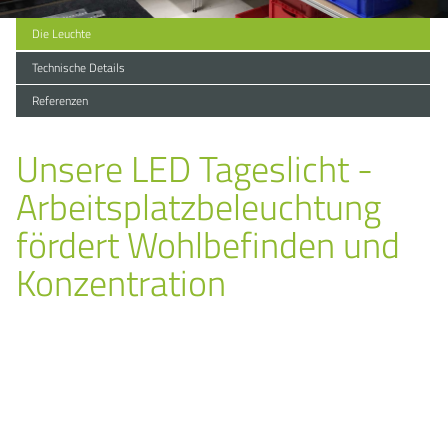
Die Leuchte
Technische Details
Referenzen
Unsere LED Tageslicht -
Arbeitsplatzbeleuchtung
fördert Wohlbefinden und
Konzentration